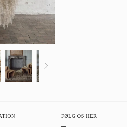
Continue shopping here

ATION
FØLG OS HER